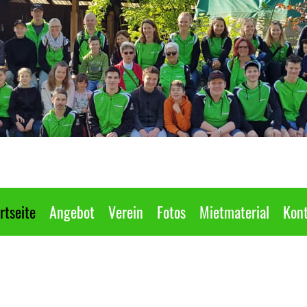
rtseite
Angebot
Verein
Fotos
Mietmaterial
Kont