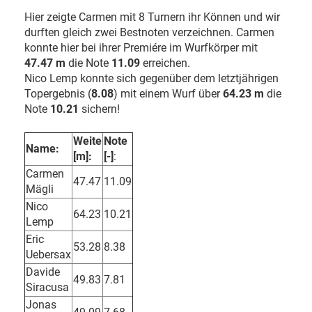
Hier zeigte Carmen mit 8 Turnern ihr Können und wir
durften gleich zwei Bestnoten verzeichnen. Carmen
konnte hier bei ihrer Premiére im Wurfkörper mit
47.47 m
die Note
11.09
erreichen.
Nico Lemp konnte sich gegenüber dem letztjährigen
Topergebnis (
8.08
) mit einem Wurf über
64.23 m
die
Note
10.21
sichern!
Weite
Note
Name:
[m]:
[-]
:
Carmen
47.47
11.09
Mägli
Nico
64.23
10.21
Lemp
Eric
53.28
8.38
Uebersax
Davide
49.83
7.81
Siracusa
Jonas