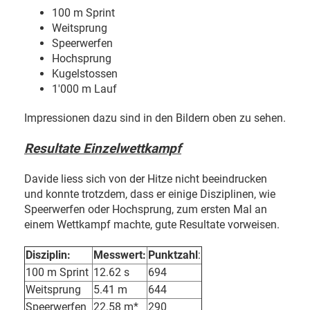
100 m Sprint
Weitsprung
Speerwerfen
Hochsprung
Kugelstossen
1'000 m Lauf
Impressionen dazu sind in den Bildern oben zu sehen.
Resultate Einzelwettkampf
Davide liess sich von der Hitze nicht beeindrucken
und konnte trotzdem, dass er einige Disziplinen, wie
Speerwerfen oder Hochsprung, zum ersten Mal an
einem Wettkampf machte, gute Resultate vorweisen.
Disziplin:
Messwert:
Punktzahl
:
100 m Sprint
12.62 s
694
Weitsprung
5.41 m
644
Speerwerfen
22.58 m*
290