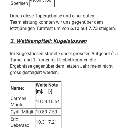
49.09
7.68
Sperisen
Durch diese Topergebnise und einer guten
Teamleistung konnten wir uns gegenüber dem
letztjährigen Turnfest um von
6.13
auf
7.73
steigern.
3. Wettkampfteil: Kugelstossen
Im Kugelstossen startete unser grösstes Aufgebot (15
Turner und 1 Turnerin). Hierbei konnten die
Ergebnisse gegenüber dem letzten Jahr meist nicht
gross gesteigert werden.
Weite
Note
Name:
[m]:
[-]
:
Carmen
10.54
10.54
Mägli
Cyrill Mägli
10.89
7.59
Eric
10.31
7.21
Uebersax