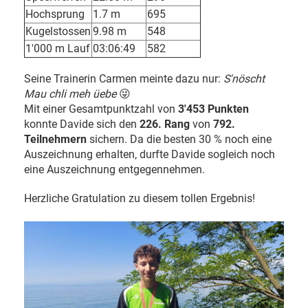
Hochsprung
1.7 m
695
Kugelstossen
9.98 m
548
1'000 m Lauf
03:06:49
582
Seine Trainerin Carmen meinte dazu nur:
S'nöscht
Mau chli meh üebe
😜
Mit einer Gesamtpunktzahl von
3'453 Punkten
konnte Davide sich den
226. Rang
von
792.
Teilnehmern
sichern. Da die besten 30 % noch eine
Auszeichnung erhalten, durfte Davide sogleich noch
eine Auszeichnung entgegennehmen.
Herzliche Gratulation zu diesem tollen Ergebnis!