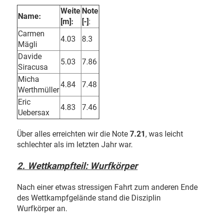
Weite
Note
Name:
[m]:
[-]
:
Carmen
4.03
8.3
Mägli
Davide
5.03
7.86
Siracusa
Micha
4.84
7.48
Werthmüller
Eric
4.83
7.46
Uebersax
Über alles erreichten wir die Note
7.21
, was leicht
schlechter als im letzten Jahr war.
2. Wettkampfteil: Wurfkörper
Nach einer etwas stressigen Fahrt zum anderen Ende
des Wettkampfgelände stand die Disziplin
Wurfkörper an.